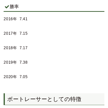
勝率
2016年 7.41
2017年 7.15
2018年 7.17
2019年 7.38
2020年 7.05
ボートレーサーとしての特徴