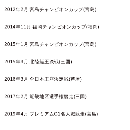
2012年2月 宮島チャンピオンカップ(宮島)
2014年11月 福岡チャンピオンカップ(福岡)
2015年1月 宮島チャンピオンカップ(宮島)
2015年3月 北陸艇王決戦(三国)
2016年3月 全日本王座決定戦(芦屋)
2017年2月 近畿地区選手権競走(三国)
2019年4月 プレミアムG1名人戦競走(宮島)