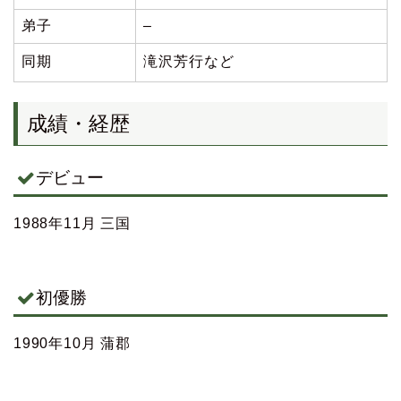
弟子
–
同期
滝沢芳行など
成績・経歴
デビュー
1988年11月 三国
初優勝
1990年10月 蒲郡