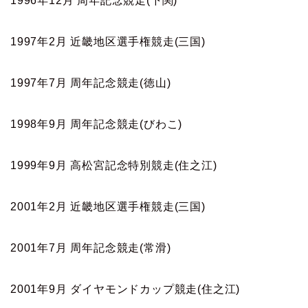
1996年12月 周年記念競走(下関)
1997年2月 近畿地区選手権競走(三国)
1997年7月 周年記念競走(徳山)
1998年9月 周年記念競走(びわこ)
1999年9月 高松宮記念特別競走(住之江)
2001年2月 近畿地区選手権競走(三国)
2001年7月 周年記念競走(常滑)
2001年9月 ダイヤモンドカップ競走(住之江)