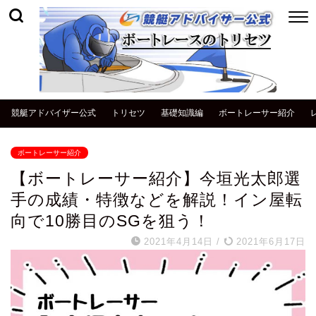
競艇アドバイザー公式
トリセツ
基礎知識編
ボートレーサー紹介
ボートレーサー紹介
【ボートレーサー紹介】今垣光太郎選
手の成績・特徴などを解説！イン屋転
向で10勝目のSGを狙う！
2021年4月14日
/
2021年6月17日