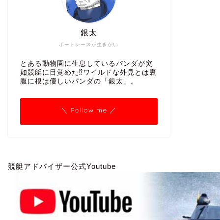
銀太
ボートレースが生きがい
とある動物園に生息しているパンダが突
如競艇に目覚めた⁉ワイルドな外見とは裏
腹に根は優しいパンダの「銀太」。
＼ Follow me ／
競艇アドバイザー公式Youtube