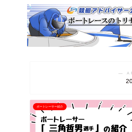
― A
2
ボートレーサー紹介