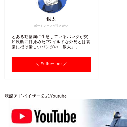
銀太
ボートレースが生きがい
とある動物園に生息しているパンダが突
如競艇に目覚めた⁉ワイルドな外見とは裏
腹に根は優しいパンダの「銀太」。
＼ Follow me ／
競艇アドバイザー公式Youtube