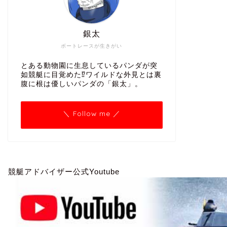
銀太
ボートレースが生きがい
とある動物園に生息しているパンダが突
如競艇に目覚めた⁉ワイルドな外見とは裏
腹に根は優しいパンダの「銀太」。
＼ Follow me ／
競艇アドバイザー公式Youtube