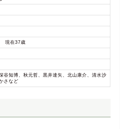
02 現在37歳
深谷知博、秋元哲、黒井達矢、北山康介、清水沙
かさなど