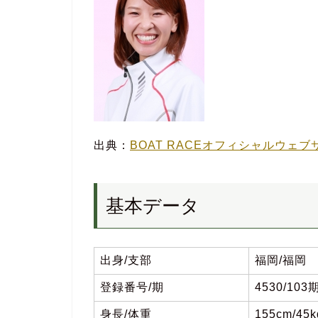
出典：
BOAT RACEオフィシャルウェブ
基本データ
出身/支部
福岡/福岡
登録番号/期
4530/103
身長/体重
155cm/45k