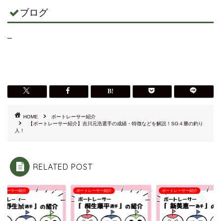
ブログ
–
HOME
ボートレーサー紹介
【ボートレーサー紹介】吉川元浩選手の成績・特徴などを解説！SG４勝の釣り
人！
RELATED POST
トレーサー紹介
ボートレーサー紹介
ボートレーサー紹介