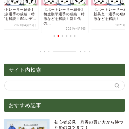
ボートレーサー紹介】
【ボートレーサー紹介】
【ボートレーサー紹
野生奈選手の成績・特
桐生順平選手の成績・特
新美恵一選手の成績
どを解説！G1レデ...
徴などを解説！新世代
徴などを解説！
の...
2021年4月23日
2021年6
2021年4月9日
サイト内検索
おすすめ記事
初心者必見！舟券の買い方から勝つ
ためのコツまで！