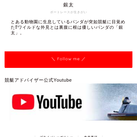
銀太
ボートレースが生きがい
とある動物園に生息しているパンダが突如競艇に目覚め
た⁉ワイルドな外見とは裏腹に根は優しいパンダの「銀
太」。
＼ Follow me ／
競艇アドバイザー公式Youtube