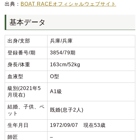
出典：
BOAT RACEオフィシャルウェブサイト
基本データ
出身/支部
兵庫/兵庫
登録番号/期
3854/79期
身長/体重
163cm/52kg
血液型
O型
級別(2021年5
A1級
月現在)
結婚、子供、ペ
既婚(息子2人)
ット
生年月日
1972/09/07 現在53歳
師匠
–