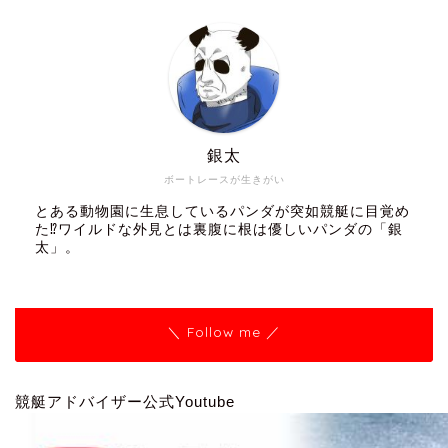
銀太
ボートレースが生きがい
とある動物園に生息しているパンダが突如競艇に目覚め
た⁉ワイルドな外見とは裏腹に根は優しいパンダの「銀
太」。
＼ Follow me ／
競艇アドバイザー公式Youtube