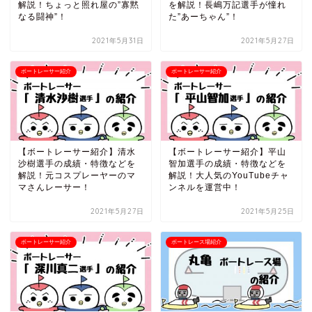
解説！ちょっと照れ屋の”寡黙
を解説！長嶋万記選手が憧れ
なる闘神”！
た”あーちゃん”！
2021年5月31日
2021年5月27日
ボートレーサー紹介
ボートレーサー紹介
【ボートレーサー紹介】清水
【ボートレーサー紹介】平山
沙樹選手の成績・特徴などを
智加選手の成績・特徴などを
解説！元コスプレーヤーのマ
解説！大人気のYouTubeチャ
マさんレーサー！
ンネルを運営中！
2021年5月27日
2021年5月25日
ボートレーサー紹介
ボートレース場紹介