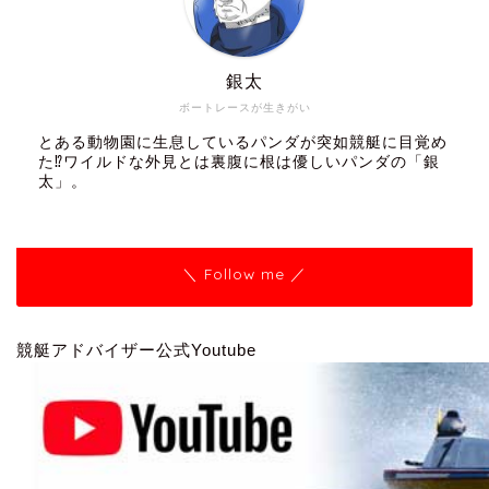
銀太
ボートレースが生きがい
とある動物園に生息しているパンダが突如競艇に目覚め
た⁉ワイルドな外見とは裏腹に根は優しいパンダの「銀
太」。
＼ Follow me ／
競艇アドバイザー公式Youtube