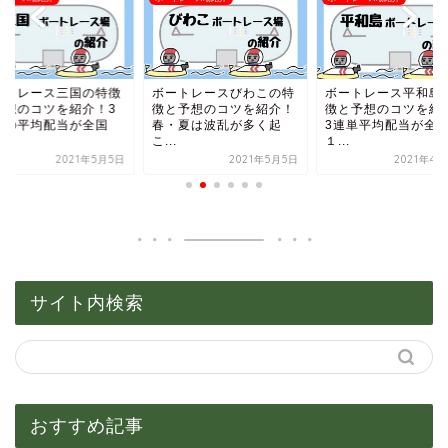
ートレース三国の特徴
ボートレースびわこの特
ボートレース平和島
予想のコツを紹介！3
徴と予想のコツを紹介！
徴と予想のコツを紹
単の平均配当が全国
春・夏は波乱が多く起
3連単平均配当が全
.
こ...
１...
2021年5月5日
2021年5月5日
2021年4月
サイト内検索
おすすめ記事