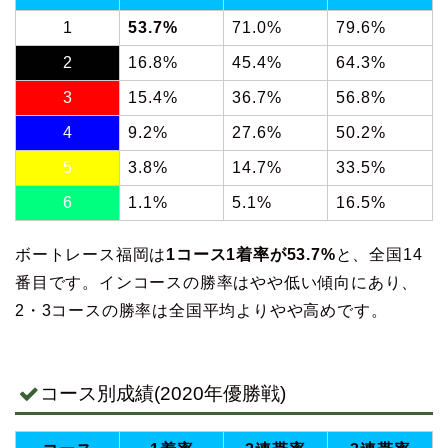
1
53.7%
71.0%
79.6%
2
16.8%
45.4%
64.3%
3
15.4%
36.7%
56.8%
4
9.2%
27.6%
50.2%
5
3.8%
14.7%
33.5%
6
1.1%
5.1%
16.5%
ボートレース福岡は
1コース1着率が53.7%
と、全国14
番目です。インコースの勝率はやや低い傾向にあり、
2・3コースの勝率は全国平均よりやや高めです。
コース別成績(2020年優勝戦)