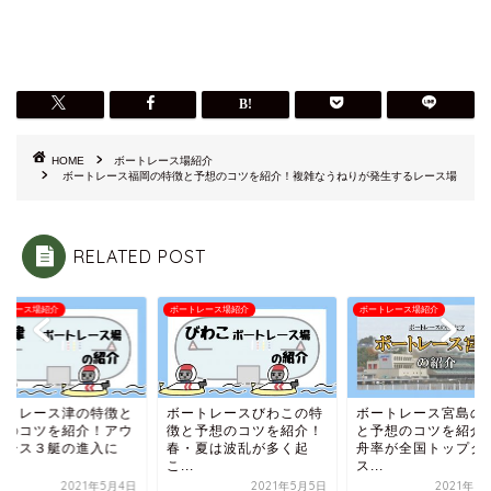
HOME
ボートレース場紹介
ボートレース福岡の特徴と予想のコツを紹介！複雑なうねりが発生するレース場
RELATED POST
トレース場紹介
ボートレース場紹介
ボートレース場紹介
ートレース津の特徴と
ボートレースびわこの特
ボートレース宮島の
想のコツを紹介！アウ
徴と予想のコツを紹介！
と予想のコツを紹介
コース３艇の進入に
春・夏は波乱が多く起
舟率が全国トップク
.
こ...
ス...
2021年5月4日
2021年5月5日
2021年6