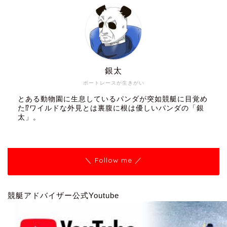
銀太
ボートレースが生きがい
とある動物園に生息しているパンダが突如競艇に目覚め
た⁉ワイルドな外見とは裏腹に根は優しいパンダの「銀
太」。
＼ Follow me ／
競艇アドバイザー公式Youtube