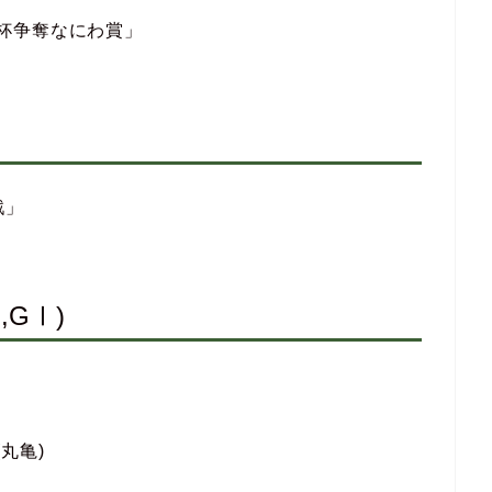
ニチ杯争奪なにわ賞」
戦」
GⅠ)
(丸亀)