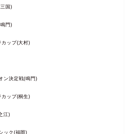
(三国)
(鳴門)
ジカップ(大村)
ピオン決定戦(鳴門)
ジカップ(桐生)
之江)
シック(福岡)