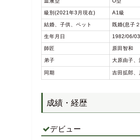
血液型
O型
級別(2021年3月現在)
A1級
結婚、子供、ペット
既婚(息子２
生年月日
1982/06/
師匠
原田智和
弟子
大原由子、
同期
吉田拡郎、
成績・経歴
デビュー