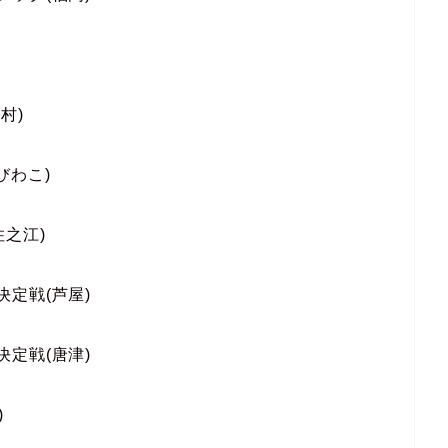
村)
びわこ)
住之江)
決定戦(芦屋)
決定戦(唐津)
)