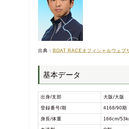
出典：
BOAT RACEオフィシャルウェブ
基本データ
出身/支部
大阪/大阪
登録番号/期
4168/90期
身長/体重
166cm/53k