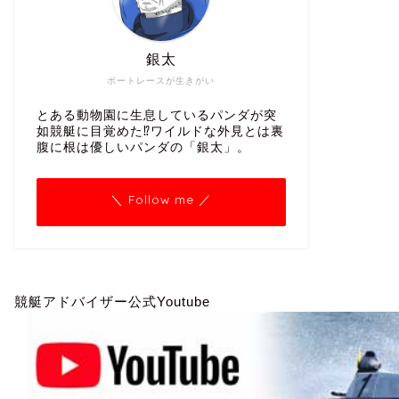
銀太
ボートレースが生きがい
とある動物園に生息しているパンダが突
如競艇に目覚めた⁉ワイルドな外見とは裏
腹に根は優しいパンダの「銀太」。
＼ Follow me ／
競艇アドバイザー公式Youtube