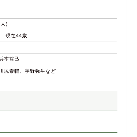
人)
03 現在44歳
浜本裕己
川尻泰輔、宇野弥生など