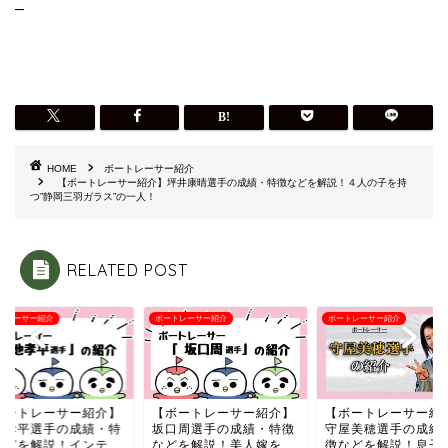
–
HOME
ボートレーサー紹介
【ボートレーサー紹介】坪井康晴選手の成績・特徴などを解説！４人の子を持
つ”静岡三羽ガラス”の一人！
RELATED POST
トレーサー紹介
ボートレーサー紹介
ボートレーサー紹介
ボートレーサー紹介】
【ボートレーサー紹介】
【ボートレーサー紹
地孝平選手の成績・特
坂口周選手の成績・特徴
守屋美穂選手の成績
などを解説！インテ
などを解説！美人嫁を
徴などを解説！息子