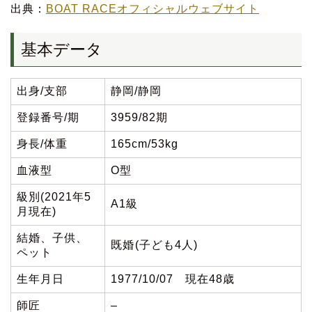
出典：
BOAT RACEオフィシャルウェブサイト
基本データ
出身/支部
静岡/静岡
登録番号/期
3959/82期
身長/体重
165cm/53kg
血液型
O型
級別(2021年5
A1級
月現在)
結婚、子供、
既婚(子ども4人)
ペット
生年月日
1977/10/07 現在48歳
師匠
–