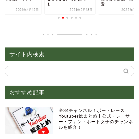
.
も...
愛...
2021年4月15日
2021年5月18日
2022年11
サイト内検索
おすすめ記事
全34チャンネル！ボートレース
Youtuber総まとめ丨公式・レーサ
ー・ファン・ボート女子のチャンネ
ルを紹介！