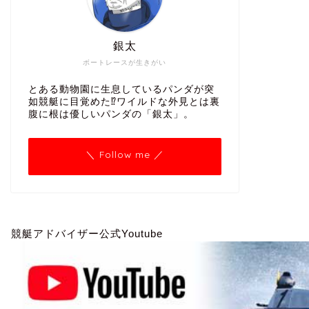
銀太
ボートレースが生きがい
とある動物園に生息しているパンダが突
如競艇に目覚めた⁉ワイルドな外見とは裏
腹に根は優しいパンダの「銀太」。
＼ Follow me ／
競艇アドバイザー公式Youtube