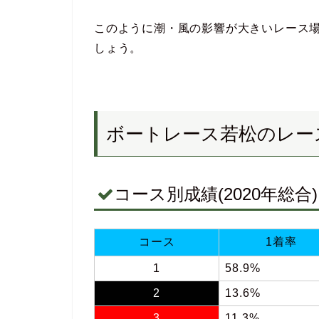
このように潮・風の影響が大きいレース
しょう。
ボートレース若松のレー
コース別成績(2020年総合)
コース
1着率
1
58.9%
2
13.6%
3
11.3%