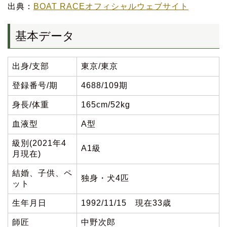
出典：
BOAT RACEオフィシャルウェブサイト
基本データ
出身/支部
東京/東京
登録番号/期
4688/109期
身長/体重
165cm/52kg
血液型
A型
級別(2021年4
A1級
月現在)
結婚、子供、ペ
独身・犬4匹
ット
生年月日
1992/11/15 現在33歳
師匠
中野次郎