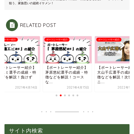
狙う、家族思いの超絶イケメン！
RELATED POST
トレーサー紹介
ボートレーサー紹介
ボートレーサー紹介
ボートレーサー紹介】
【ボートレーサー紹介】
【ボートレーサー紹
藤エミ選手の成績・特
茅原悠紀選手の成績・特
大山千広選手の成績
などを解説！負けず
徴などを解説！コース
徴などを解説！次世
.
な...
ニ...
2021年4月14日
2021年4月15日
2022年9月
サイト内検索