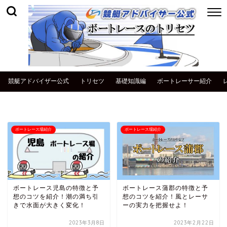
競艇アドバイザー公式
トリセツ
基礎知識編
ボートレーサー紹介
ボートレース場紹介
ボートレース場紹介
ボートレース児島の特徴と予
ボートレース蒲郡の特徴と予
想のコツを紹介！潮の満ち引
想のコツを紹介！風とレーサ
きで水面が大きく変化！
ーの実力を把握せよ！
2023年3月8日
2023年2月22日