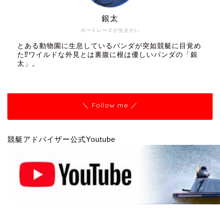
銀太
ボートレースが生きがい
とある動物園に生息しているパンダが突如競艇に目覚め
た⁉ワイルドな外見とは裏腹に根は優しいパンダの「銀
太」。
＼ Follow me ／
競艇アドバイザー公式Youtube