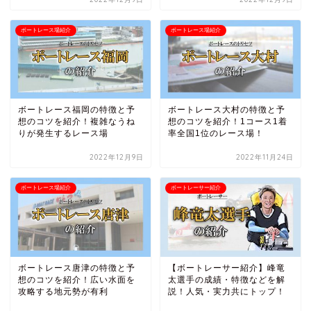
ボートレース場紹介
ボートレース場紹介
ボートレース福岡の特徴と予
ボートレース大村の特徴と予
想のコツを紹介！複雑なうね
想のコツを紹介！1コース1着
りが発生するレース場
率全国1位のレース場！
2022年12月9日
2022年11月24日
ボートレース場紹介
ボートレーサー紹介
ボートレース唐津の特徴と予
【ボートレーサー紹介】峰竜
想のコツを紹介！広い水面を
太選手の成績・特徴などを解
攻略する地元勢が有利
説！人気・実力共にトップ！