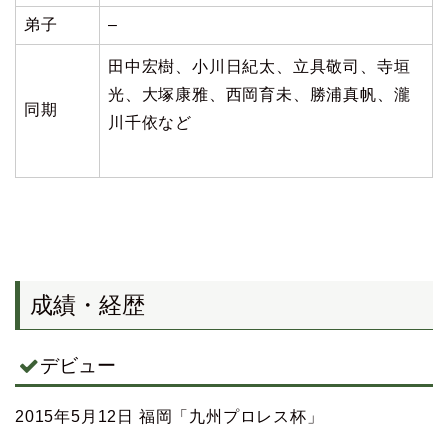
弟子
–
田中宏樹、小川日紀太、立具敬司、寺垣
光、大塚康雅、西岡育未、勝浦真帆、瀧
同期
川千依など
成績・経歴
デビュー
2015
年
5
月
1
2
日
福岡
「
九州プロレス
杯」