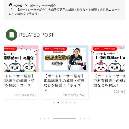
HOME
ボートレーサー紹介
【ボートレーサー紹介】大山千広選手の成績・特徴などを解説！次世代ニューヒ
ロインは彼女で決まり！
RELATED POST
トレーサー紹介
ボートレーサー紹介
ボートレーサー紹介
ボートレーサー紹介】
【ボートレーサー紹介】
【ボートレーサー紹
原悠紀選手の成績・特
毒島誠選手の成績・特徴
中村有裕選手の成績
などを解説！コース
などを解説！「ポイズ
徴などを解説！
.
ン...
2021年5
2021年4月15日
2022年9月26日