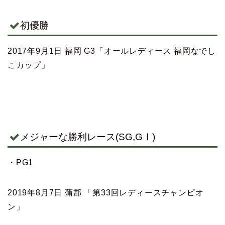
初優勝
2017
年
9
月
1
日
福岡
G3
「オールレディース 福岡なでし
こカップ」
メジャーな勝利レース(SG,GⅠ)
・PG1
2019年8月7日 蒲郡 「第33回レディースチャンピオ
ン」