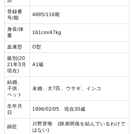
部
登録番
4885/116期
号/期
身長/体
161cm/47kg
重
血液型
O型
級別(20
21年3月
A1級
現在)
結婚、
子供、
未婚、犬7匹、ウサギ、インコ
ペット
生年月
1996/02/05 現在30歳
日
川野芽唯 (師弟関係を結んでいるわけで
師匠
はない)