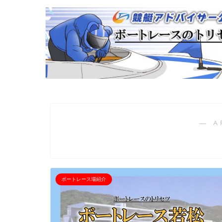
― A
ボートレース場紹介