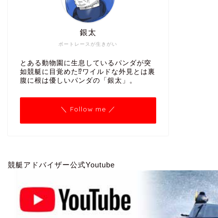
銀太
ボートレースが生きがい
とある動物園に生息しているパンダが突
如競艇に目覚めた⁉ワイルドな外見とは裏
腹に根は優しいパンダの「銀太」。
＼ Follow me ／
競艇アドバイザー公式Youtube