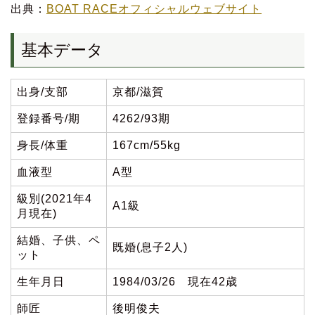
出典：
BOAT RACEオフィシャルウェブサイト
基本データ
出身/支部
京都/滋賀
登録番号/期
4262/93期
身長/体重
167cm/55kg
血液型
A型
級別(2021年4
A1級
月現在)
結婚、子供、ペ
既婚(息子2人)
ット
生年月日
1984/03/26 現在42歳
師匠
後明俊夫