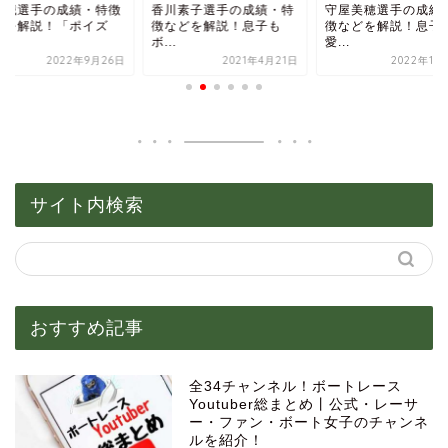
島誠選手の成績・特徴
香川素子選手の成績・特
守屋美穂選手の成績
どを解説！「ポイズ
徴などを解説！息子も
徴などを解説！息子
.
ボ...
愛...
2022年9月26日
2021年4月21日
2022年11
サイト内検索
おすすめ記事
全34チャンネル！ボートレース
Youtuber総まとめ丨公式・レーサ
ー・ファン・ボート女子のチャンネ
ルを紹介！