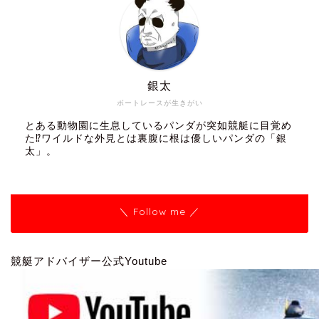
銀太
ボートレースが生きがい
とある動物園に生息しているパンダが突如競艇に目覚め
た⁉ワイルドな外見とは裏腹に根は優しいパンダの「銀
太」。
＼ Follow me ／
競艇アドバイザー公式Youtube