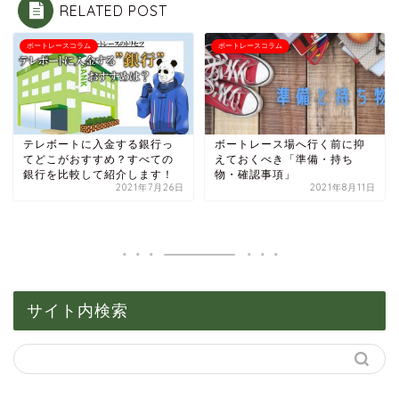
RELATED POST
ボートレースコラム
ボートレースコラム
テレボートに入金する銀行っ
ボートレース場へ行く前に抑
てどこがおすすめ？すべての
えておくべき「準備・持ち
銀行を比較して紹介します！
物・確認事項」
2021年7月26日
2021年8月11日
サイト内検索