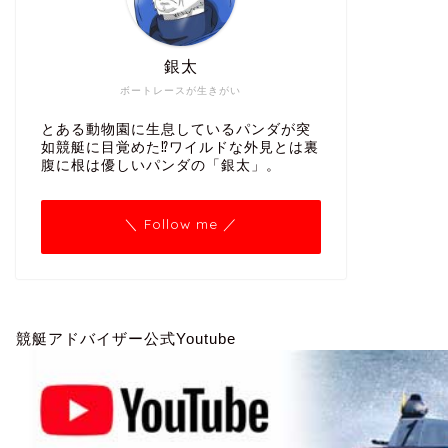
銀太
ボートレースが生きがい
とある動物園に生息しているパンダが突
如競艇に目覚めた⁉ワイルドな外見とは裏
腹に根は優しいパンダの「銀太」。
＼ Follow me ／
競艇アドバイザー公式Youtube